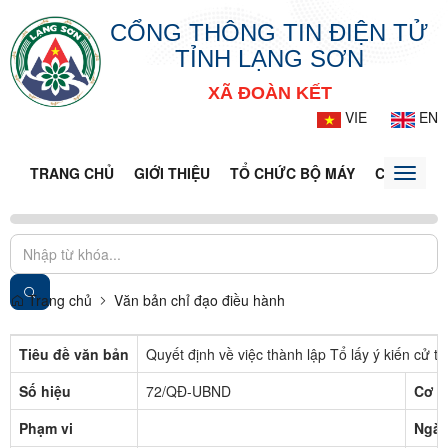
CỔNG THÔNG TIN ĐIỆN TỬ
TỈNH LẠNG SƠN
XÃ ĐOÀN KẾT
VIE
EN
TRANG CHỦ
GIỚI THIỆU
TỔ CHỨC BỘ MÁY
CỔNG DỊC
Toggle
naviga
Trang chủ
Văn bản chỉ đạo điều hành
Tiêu đề văn bản
Quyết định về việc thành lập Tổ lấy ý kiến cử 
Số hiệu
72/QĐ-UBND
Cơ q
Phạm vi
Ngày