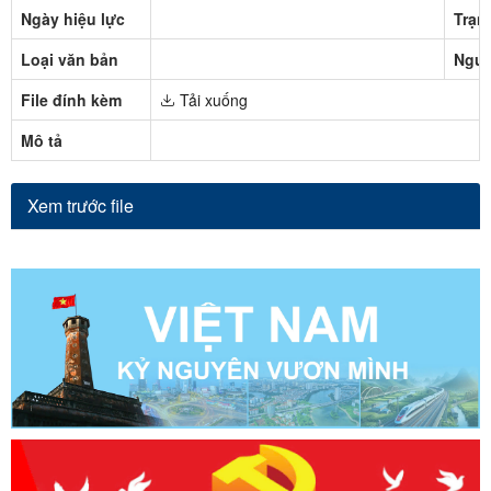
Ngày hiệu lực
Trạn
Loại văn bản
Ngườ
File đính kèm
Tải xuống
Mô tả
Xem trước file