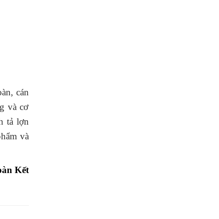
àn, cán
g và cơ
 tả lợn
 phẩm và
oàn Kết