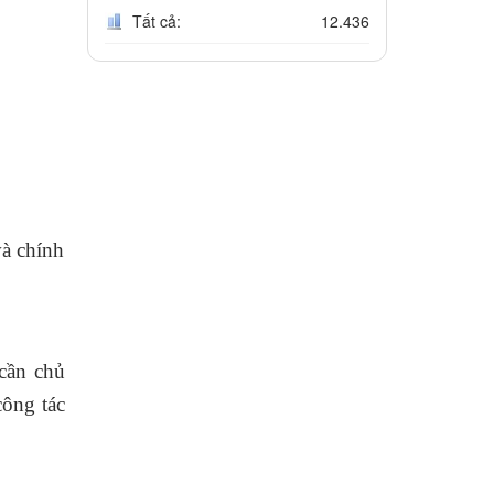
Tất cả:
12.436
và chính
cần chủ
công tác