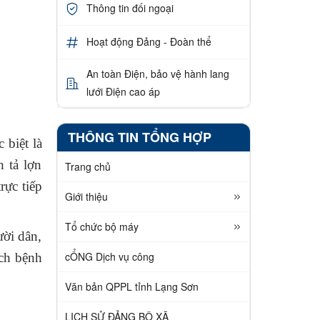
Thông tin đối ngoại
Hoạt động Đảng - Đoàn thể
An toàn Điện, bảo vệ hành lang
lưới Điện cao áp
THÔNG TIN TỔNG HỢP
 biệt là
 tả lợn
Trang chủ
rực tiếp
Giới thiệu
Tổ chức bộ máy
ười dân,
cỔNG Dịch vụ công
ịch bệnh
Văn bản QPPL tỉnh Lạng Sơn
LỊCH SỬ ĐẢNG BỘ XÃ