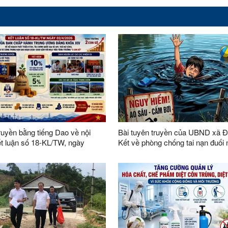
ruyền bằng tiếng Dao về nội
Bài tuyên truyền của UBND xã 
t luận số 18-KL/TW, ngày
Kết về phòng chống tai nạn đuối
26 của Ban Chấp hành Trung
ảng