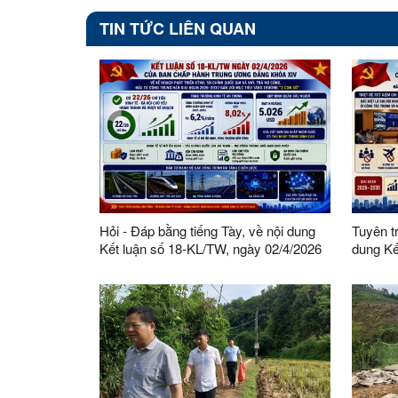
TIN TỨC LIÊN QUAN
Hỏi - Đáp bằng tiếng Tày, về nội dung
Tuyên t
Kết luận số 18-KL/TW, ngày 02/4/2026
dung Kế
của Ban Chấp hành Trung ương Đảng
02/4/20
ương Đ