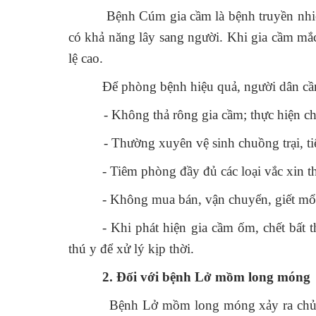
Bệnh Cúm gia cầm là bệnh truyền nhiễm ng
có khả năng lây sang người. Khi gia cầm mắc
lệ cao.
Để phòng bệnh hiệu quả, người dân cầ
- Không thả rông gia cầm; thực hiện chăn
- Thường xuyên vệ sinh chuồng trại, tiêu
- Tiêm phòng đầy đủ các loại vắc xin t
- Không mua bán, vận chuyển, giết mổ
- Khi phát hiện gia cầm ốm, chết bất
thú y để xử lý kịp thời.
2. Đối với bệnh Lở mồm long móng
Bệnh Lở mồm long móng xảy ra chủ yếu tr