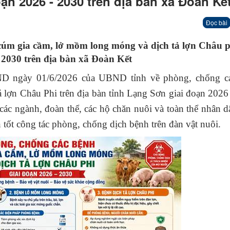
oạn 2026 - 2030 trên địa bàn xã Đoàn Kế
Đọc bài
cúm gia cầm, lở mồm long móng và dịch tả lợn Châu ph
 2030 trên địa bàn xã Đoàn Kết
D ngày 01/6/2026 của UBND tỉnh về phòng, chống c
ợn Châu Phi trên địa bàn tỉnh Lạng Sơn giai đoạn 2026
c ngành, đoàn thể, các hộ chăn nuôi và toàn thể nhân 
n tốt công tác phòng, chống dịch bệnh trên đàn vật nuôi.