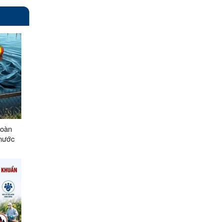
Đoàn
 nước