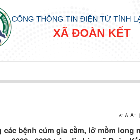
CỔNG THÔNG TIN ĐIỆN TỬ TỈNH 
XÃ ĐOÀN KẾT
+
A
A
|
-
A
ng các bệnh cúm gia cầm, lở mồm long