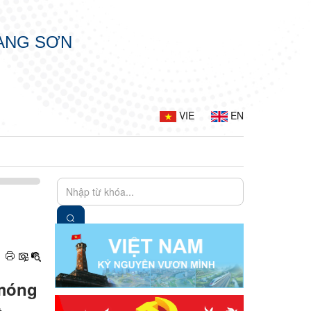
LẠNG SƠN
VIE
EN
 móng