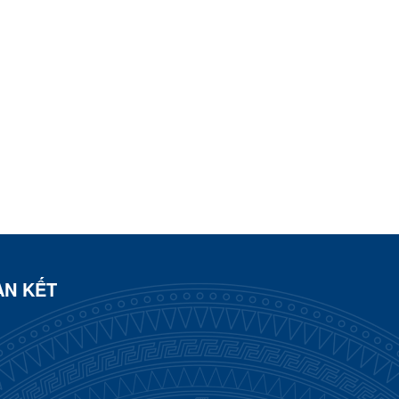
ÀN KẾT
n