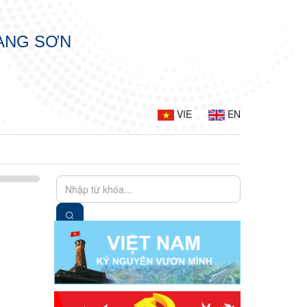
LẠNG SƠN
VIE
EN