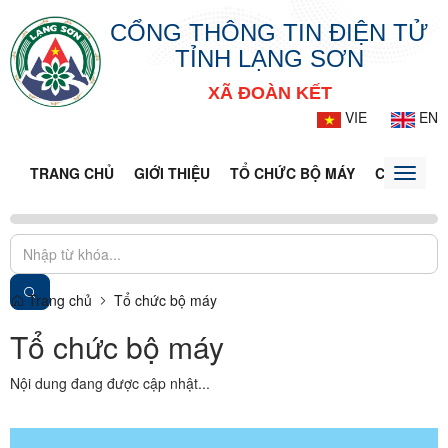
CỔNG THÔNG TIN ĐIỆN TỬ
TỈNH LẠNG SƠN
XÃ ĐOÀN KẾT
VIE
EN
TRANG CHỦ
GIỚI THIỆU
TỔ CHỨC BỘ MÁY
CỔNG DỊC
Toggle
naviga
Trang chủ
Tổ chức bộ máy
Tổ chức bộ máy
Nội dung đang được cập nhật...