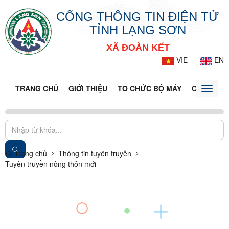
CỔNG THÔNG TIN ĐIỆN TỬ
TỈNH LẠNG SƠN
XÃ ĐOÀN KẾT
VIE
EN
TRANG CHỦ
GIỚI THIỆU
TỔ CHỨC BỘ MÁY
CỔNG DỊC
Toggle
naviga
Trang chủ
Thông tin tuyên truyền
Tuyên truyền nông thôn mới