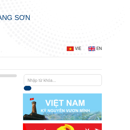
LẠNG SƠN
VIE
EN