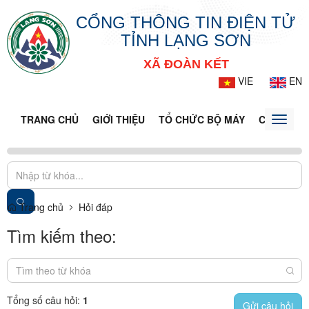
CỔNG THÔNG TIN ĐIỆN TỬ
TỈNH LẠNG SƠN
XÃ ĐOÀN KẾT
VIE
EN
TRANG CHỦ
GIỚI THIỆU
TỔ CHỨC BỘ MÁY
CỔNG DỊC
Toggle
naviga
Trang chủ
Hỏi đáp
Tìm kiếm theo:
Tổng số câu hỏi:
1
Gửi câu hỏi