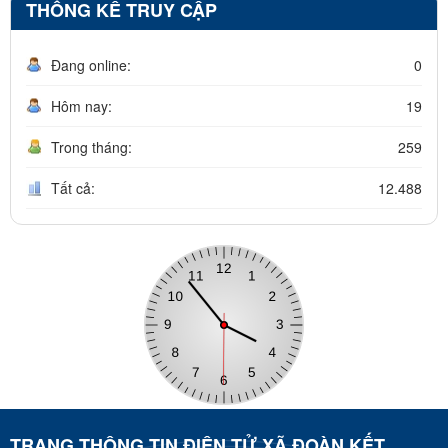
THỐNG KÊ TRUY CẬP
Đang online:
0
Hôm nay:
19
Trong tháng:
259
Tất cả:
12.488
TRANG THÔNG TIN ĐIỆN TỬ XÃ ĐOÀN KẾT