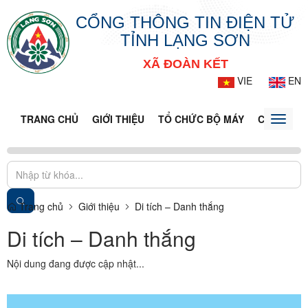
CỔNG THÔNG TIN ĐIỆN TỬ
TỈNH LẠNG SƠN
XÃ ĐOÀN KẾT
VIE
EN
TRANG CHỦ
GIỚI THIỆU
TỔ CHỨC BỘ MÁY
CỔNG DỊC
Toggle
naviga
Trang chủ
Giới thiệu
Di tích – Danh thắng
Di tích – Danh thắng
Nội dung đang được cập nhật...