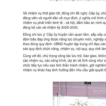
Về nhiệm vụ thời gian tới, đồng chí đề nghị: Cấp ủy, ch
đảng viên và người dân về mục đích, ý nghĩa mô hình chí
nhiệm vụ phát triển kinh tế - xã hội, đảm bảo an ninh 
đảng bộ các xã nhiệm kỳ 2025-2030.
Đồng chí lưu ý: Cấp ủy huyện cần quan tâm, sắp xếp cá
đảm bảo đáp ứng được năng lực chuyên môn, nghiệp vụ; 
theo đúng quy định. UBND huyện tập trung chỉ đạo các
các quy định chức năng, nhiệm vụ, nội quy, quy chế là
Cùng với đó, chú trọng công tác lưu trữ, bàn giao, không
các nhiệm vụ, các công trình, dự án về tỉnh cũng như 
chức tiếp tục nêu cao tinh thần trách nhiệm, giữ nghi
nhiệm vụ khác hay ảnh hưởng đến nhu cầu giải quyết t