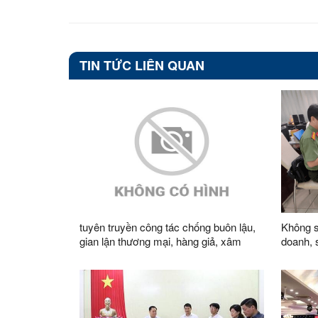
TIN TỨC LIÊN QUAN
tuyên truyền công tác chống buôn lậu,
Không s
gian lận thương mại, hàng giả, xâm
doanh, 
phạm quyền sở hữu trí tuệ giai đoạn
số hoạt
2026 - 2030 và cao điểm Tết Nguyên
đán Bính Ngọ 2026