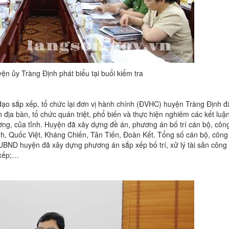
ện ủy Tràng Định phát biểu tại buổi kiểm tra
 đạo sắp xếp, tổ chức lại đơn vị hành chính (ĐVHC) huyện Tràng Định 
địa bàn, tổ chức quán triệt, phổ biến và thực hiện nghiêm các kết luậ
ương, của tỉnh. Huyện đã xây dựng đề án, phương án bố trí cán bộ, côn
nh, Quốc Việt, Kháng Chiến, Tân Tiến, Đoàn Kết. Tổng số cán bộ, công
. UBND huyện đã xây dựng phương án sắp xếp bố trí, xử lý tài sản công
 xếp;…