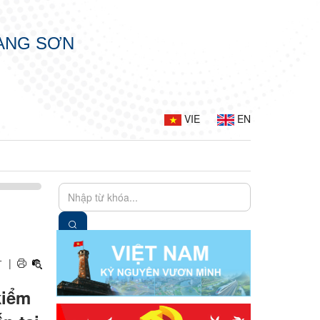
LẠNG SƠN
VIE
EN
+
|
kiểm