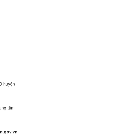
ND huyện
rung tâm
n.gov.vn