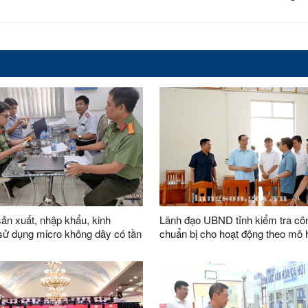
ản xuất, nhập khẩu, kinh
Lãnh đạo UBND tỉnh kiểm tra cô
sử dụng micro không dây có tần
chuẩn bị cho hoạt động theo mô 
 động không đúng quy định
chính quyền địa phương 02 cấp t
huyện Văn Lãng