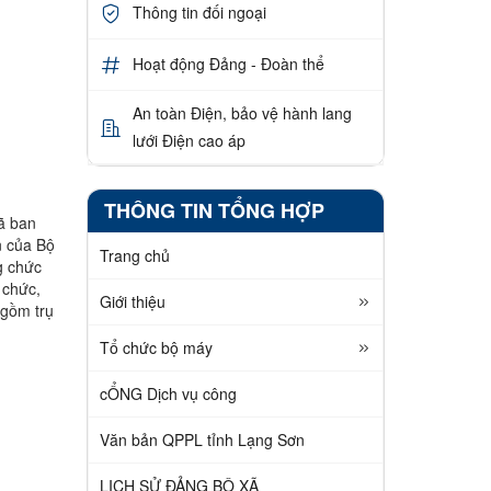
Thông tin đối ngoại
Hoạt động Đảng - Đoàn thể
An toàn Điện, bảo vệ hành lang
lưới Điện cao áp
THÔNG TIN TỔNG HỢP
đã ban
n của Bộ
Trang chủ
g chức
 chức,
Giới thiệu
 gồm trụ
Tổ chức bộ máy
cỔNG Dịch vụ công
Văn bản QPPL tỉnh Lạng Sơn
LỊCH SỬ ĐẢNG BỘ XÃ