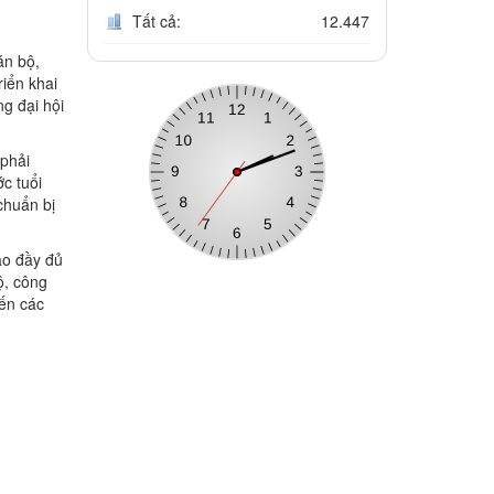
Tất cả:
12.447
án bộ,
riển khai
ng đại hội
 phải
c tuổi
chuẩn bị
iao đầy đủ
ộ, công
đến các