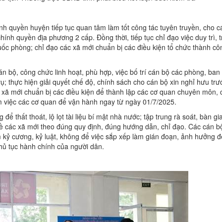
ính quyền huyện tiếp tục quan tâm làm tốt công tác tuyên truyền, cho c
nh quyền địa phương 2 cấp. Đồng thời, tiếp tục chỉ đạo việc duy trì, t
quốc phòng; chỉ đạo các xã mới chuẩn bị các điều kiện tổ chức thành cô
n bộ, công chức linh hoạt, phù hợp, việc bố trí cán bộ các phòng, ban
thực hiện giải quyết chế độ, chính sách cho cán bộ xin nghỉ hưu trướ
 xã mới chuẩn bị các điều kiện để thành lập các cơ quan chuyên môn, 
m việc các cơ quan để vận hành ngay từ ngày 01/7/2025.
 để thất thoát, lộ lọt tài liệu bí mật nhà nước; tập trung rà soát, bàn g
về các xã mới theo đúng quy định, đúng hướng dẫn, chỉ đạo. Các cán b
êm kỷ cương, kỷ luật, không để việc sắp xếp làm gián đoạn, ảnh hưởng 
hủ tục hành chính của người dân.