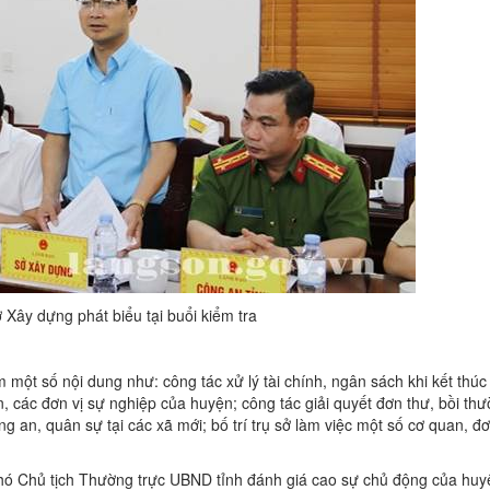
Xây dựng phát biểu tại buổi kiểm tra
êm một số nội dung như: công tác xử lý tài chính, ngân sách khi kết thúc
, các đơn vị sự nghiệp của huyện; công tác giải quyết đơn thư, bồi thườ
g an, quân sự tại các xã mới; bố trí trụ sở làm việc một số cơ quan, đơ
Phó Chủ tịch Thường trực UBND tỉnh đánh giá cao sự chủ động của huy