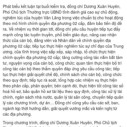
Phát biểu kết luận tại buổi kiểm tra, đồng chí Dương Xuân Huyên,
Phó Chủ tịch Thường trực UBND tỉnh đánh giá cao sự chủ động,
nghiêm túc của huyện Văn Lãng trong việc chuẩn bị cho hoạt động
theo mô hình chính quyền địa phương 02 cấp, đảm bảo tiến độ đề
ra. Về nhiệm vụ thời gian tới, đồng chí yêu cầu huyện tiếp tục đẩy
mạnh công tác tuyên truyền, phổ biến giáo dục, nâng cao nhận
thức của cán bộ, đảng viên và Nhân dân về chính quyền địa
phương 02 cấp; tiếp tục thực hiện nghiêm túc sự chỉ đạo của Trung
ương, của tỉnh trong việc sắp xếp, sáp nhập, tổ chức thực hiện
chính quyền địa phương 02 cấp; tăng cường công tác nắm bắt tâm
tư, nguyện vọng của cán bộ, công chức; quan tâm thực hiện bố trí
công tác cán bộ theo thẩm quyền đáp ứng yêu cầu công tác; tiếp
tục thực hiện giải quyết chế độ, chính sách cho cán bộ, công chức
theo quy định; tiếp tục rà soát, tổng hợp các nhiệm vụ thực hiện
theo phân cấp, phân quyền; bên cạnh đó, thực hiện tốt công tác số
hoá hồ sơ, bảo quản hồ sơ tài liệu theo quy định, công tác xử lý tài
chính, ngân sách nhà nước, quản lý tài sản công, chuyển tiếp quản
lý các chương trình, dự án… Đồng chí cũng yêu cầu các sở, ban,
ngành kịp thời hướng dẫn, giải quyết vướng mắc và kiến nghị từ
các địa phương.
Trong chương trình, đồng chí Dương Xuân Huyên, Phó Chủ tịch