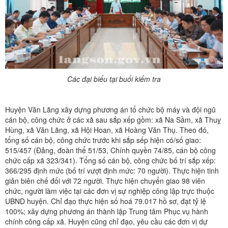
Các đại biểu tại buổi kiểm tra
Huyện Văn Lãng xây dựng phương án tổ chức bộ máy và đội ngũ
cán bộ, công chức ở các xã sau sắp xếp gồm: xã Na Sầm, xã Thuỵ
Hùng, xã Văn Lãng, xã Hội Hoan, xã Hoàng Văn Thụ. Theo đó,
tổng số cán bộ, công chức trước khi sắp sếp hiện có/số giao:
515/457 (Đảng, đoàn thể 51/53, Chính quyền 74/85, cán bộ công
chức cấp xã 323/341). Tổng số cán bộ, công chức bố trí sắp xếp:
366/295 định mức (bố trí vượt định mức: 70 người). Thực hiện tinh
giản biên chế đối với 72 người. Thực hiện chuyển giao 98 viên
chức, người làm việc tại các đơn vị sự nghiệp công lập trực thuộc
UBND huyện. Chỉ đạo thực hiện số hoá 79.017 hồ sơ, đạt tỷ lệ
100%; xây dựng phương án thành lập Trung tâm Phục vụ hành
chính công cấp xã. Huyện cũng chỉ đạo, yêu cầu các đơn vị dự