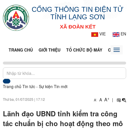
CỔNG THÔNG TIN ĐIỆN TỬ
TỈNH LẠNG SƠN
XÃ ĐOÀN KẾT
VIE
EN
TRANG CHỦ
GIỚI THIỆU
TỔ CHỨC BỘ MÁY
CỔNG DỊC
Toggle
naviga
Trang chủ
Tin tức - Sự kiện
Tin mới
+
A
Thứ ba, 01/07/2025
|
17:12
A
|
-
A
Lãnh đạo UBND tỉnh kiểm tra công
tác chuẩn bị cho hoạt động theo mô