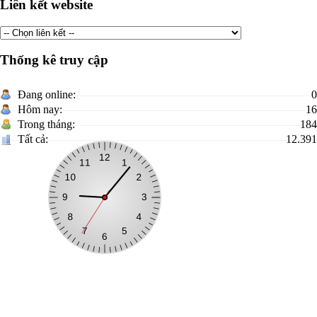
Liên kết website
Thống kê truy cập
Đang online:
0
Hôm nay:
16
Trong tháng:
184
Tất cả:
12.391
TRANG THÔNG TIN ĐIỆN TỬ XÃ ĐOÀN KẾT
Trưởng Ban biên tập:
Lý Văn Thành