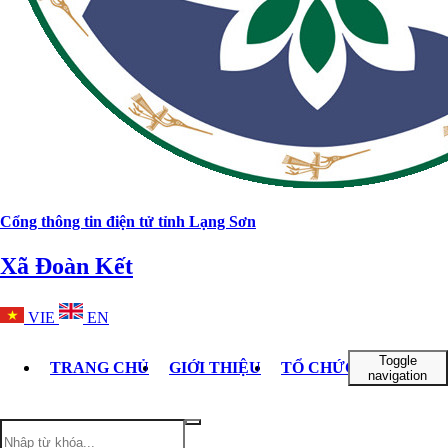
Cổng thông tin điện tử tỉnh Lạng Sơn
Xã Đoàn Kết
VIE
EN
Toggle
TRANG CHỦ
GIỚI THIỆU
TỔ CHỨC BỘ MÁY
navigation